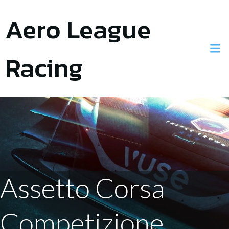
Skip
Aero League
to
content
Racing
Assetto Corsa
Competizione